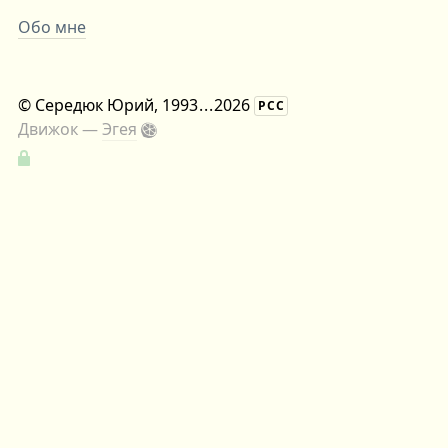
Обо мне
©
Середюк Юрий
, 1993
...
2026
РСС
Движок —
Эгея