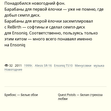
Понадобился новогодний фон.
Барабаны для первой ёлочки — уже не помню, где
добыл семпл диск.
Барабаны для второй ёлочки засемплировал
с ReBirth — софтины и сделал семпл-диск
для Ensoniq. Соответственно, пользуясь только
этим китом — много всего понаваял именно
на Ensoniq
32
2011
1999г.
Alesis SR-16
Ensoniq TS10
Минусовки
музыка
Новогодние
Бумбокс — Белые обои
Quest Pistols — Белая стрекоза
любви